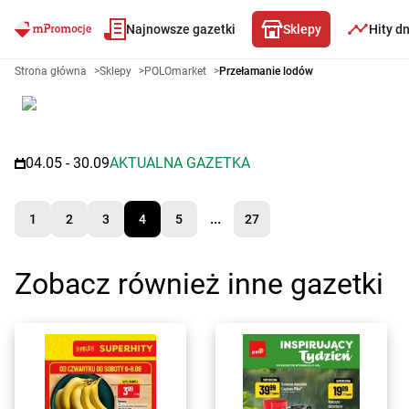
Najnowsze gazetki
Sklepy
Hity d
Gazetka promocyjna POLOmarke
Strona główna
>
Sklepy
>
POLOmarket
>
Przełamanie lodów
04.05 - 30.09
AKTUALNA GAZETKA
...
1
2
3
4
5
27
Zobacz również inne gazetki