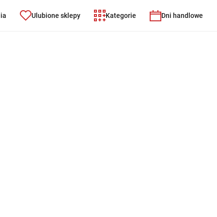
nia
Ulubione sklepy
Kategorie
Dni handlowe
t - Przełamanie lodów