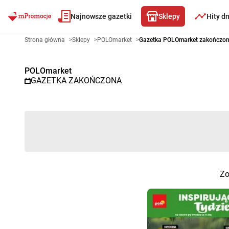
Najnowsze gazetki
Sklepy
Hity d
Gazetka promocyjna POLOmarke
Strona główna
>
Sklepy
>
POLOmarket
>
Gazetka POLOmarket zakończo
POLOmarket
GAZETKA ZAKOŃCZONA
Zo