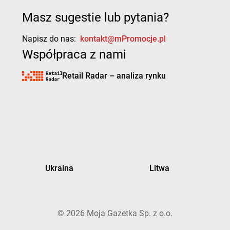
Masz sugestie lub pytania?
Napisz do nas:
kontakt@mPromocje.pl
Współpraca z nami
Retail Radar – analiza rynku
Ukraina
Litwa
©
2026
Moja Gazetka Sp. z o.o.