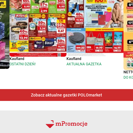
Kaufland
Kaufland
OSTATNI DZIEŃ!
AKTUALNA GAZETKA
NETT
DO K
Zobacz aktualne gazetki POLOmarket