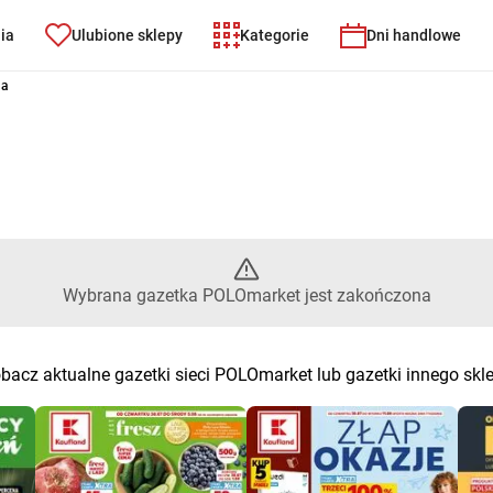
nia
Ulubione sklepy
Kategorie
Dni handlowe
t – Wybrana gazetka POLOmark
na
Wybrana gazetka POLOmarket jest zakończona
bacz aktualne gazetki sieci POLOmarket lub gazetki innego skl