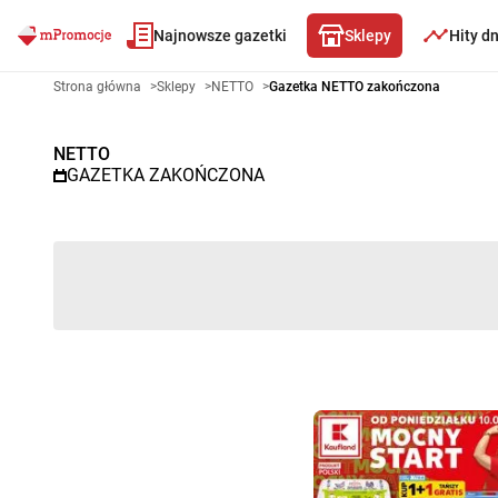
Najnowsze gazetki
Sklepy
Hity d
Gazetka promocyjna NETTO – 
Strona główna
>
Sklepy
>
NETTO
>
Gazetka NETTO zakończona
NETTO
GAZETKA ZAKOŃCZONA