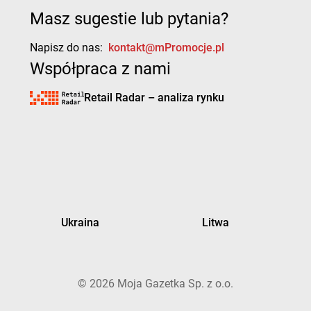
Masz sugestie lub pytania?
Napisz do nas:
kontakt@mPromocje.pl
Współpraca z nami
Retail Radar – analiza rynku
Ukraina
Litwa
©
2026
Moja Gazetka Sp. z o.o.