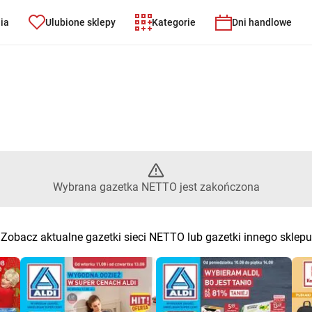
nia
Ulubione sklepy
Kategorie
Dni handlowe
Wybrana gazetka NETTO jest z
Wybrana gazetka NETTO jest zakończona
Zobacz aktualne gazetki sieci NETTO lub gazetki innego sklepu