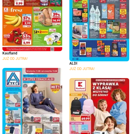
Kaufland
JUŻ OD JUTRA!
ALDI
JUŻ OD JUTRA!