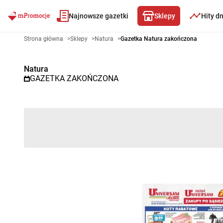
Najnowsze gazetki
Sklepy
Hity d
Gazetka promocyjna Natura – W
Strona główna
>
Sklepy
>
Natura
>
Gazetka Natura zakończona
Natura
GAZETKA ZAKOŃCZONA