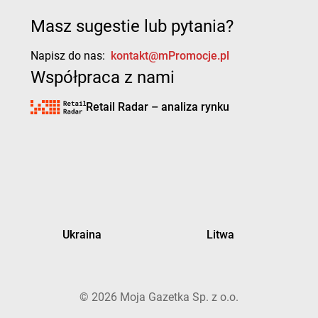
Masz sugestie lub pytania?
Napisz do nas:
kontakt@mPromocje.pl
Współpraca z nami
Retail Radar – analiza rynku
Ukraina
Litwa
©
2026
Moja Gazetka Sp. z o.o.