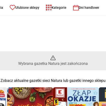
nia
Ulubione sklepy
Kategorie
Dni handlowe
ybrana gazetka Natura jest za
Wybrana gazetka Natura jest zakończona
Zobacz aktualne gazetki sieci Natura lub gazetki innego sklepu