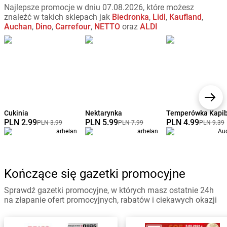
Najlepsze promocje w dniu 07.08.2026, które możesz
znaleźć w takich sklepach jak
Biedronka
,
Lidl
,
Kaufland
,
Auchan
,
Dino
,
Carrefour
,
NETTO
oraz
ALDI
Cukinia
Nektarynka
Temperówka Kapi
PLN 2.99
PLN 5.99
PLN 4.99
PLN 3.99
PLN 7.99
PLN 9.39
arhelan
arhelan
Au
Kończące się gazetki promocyjne
Sprawdź gazetki promocyjne, w których masz ostatnie 24h
na złapanie ofert promocyjnych, rabatów i ciekawych okazji