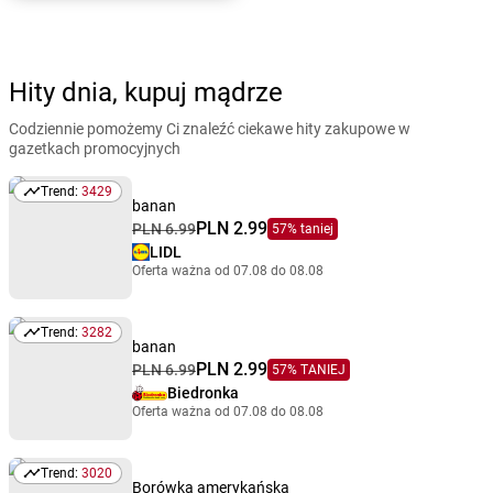
Hity dnia, kupuj mądrze
Codziennie pomożemy Ci znaleźć ciekawe hity zakupowe w
gazetkach promocyjnych
Trend:
3429
Trend: 3429
banan
PLN 2.99
PLN 6.99
57% taniej
LIDL
Oferta ważna od 07.08 do 08.08
Trend:
3282
Trend: 3282
banan
PLN 2.99
PLN 6.99
57% TANIEJ
Biedronka
Oferta ważna od 07.08 do 08.08
Trend:
3020
Trend: 3020
Borówka amerykańska