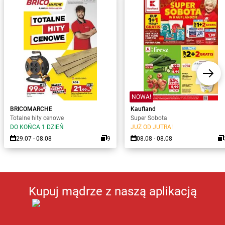
NOWA!
BRICOMARCHE
Kaufland
Totalne hity cenowe
Super Sobota
DO KOŃCA 1 DZIEŃ
JUŻ OD JUTRA!
29.07 - 08.08
9
08.08 - 08.08
Kupuj mądrze z naszą aplikacją