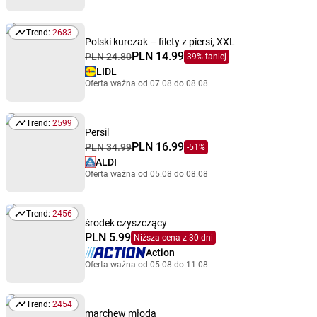
Trend:
2683
Trend: 2683
Polski kurczak – filety z piersi, XXL
PLN 14.99
PLN 24.80
39% taniej
LIDL
Oferta ważna od 07.08 do 08.08
Trend:
2599
Trend: 2599
Persil
PLN 16.99
PLN 34.99
-51%
ALDI
Oferta ważna od 05.08 do 08.08
Trend:
2456
Trend: 2456
środek czyszczący
PLN 5.99
Niższa cena z 30 dni
Action
Oferta ważna od 05.08 do 11.08
Trend:
2454
Trend: 2454
marchew młoda