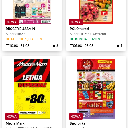
NOWA!
NOWA!
DROGERIE JASMIN
POLOmarket
Super okazje!
Super HITY na weekend
DO ROZPOCZĘCIA 3 DNI
DO KOŃCA 1 DZIEŃ
10.08 - 31.08
8
06.08 - 08.08
4
NOWA!
NOWA!
Media Markt
Biedronka