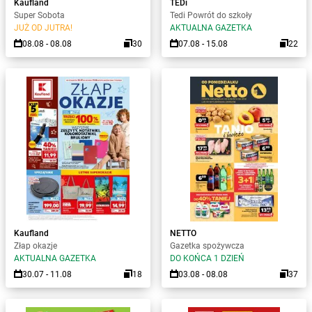
Kaufland
TEDi
Super Sobota
Tedi Powrót do szkoły
JUŻ OD JUTRA!
AKTUALNA GAZETKA
08.08 - 08.08
30
07.08 - 15.08
22
Kaufland
NETTO
Złap okazje
Gazetka spożywcza
AKTUALNA GAZETKA
DO KOŃCA 1 DZIEŃ
30.07 - 11.08
18
03.08 - 08.08
37