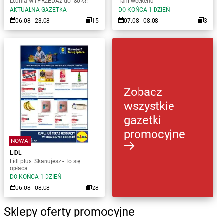
Lednia WYPRZEDAŻ do -80%!!
Tani weekend
AKTUALNA GAZETKA
DO KOŃCA 1 DZIEŃ
06.08 - 23.08
15
07.08 - 08.08
3
Zobacz
wszystkie
gazetki
promocyjne
NOWA!
LIDL
Lidl plus. Skanujesz - To się
opłaca
DO KOŃCA 1 DZIEŃ
06.08 - 08.08
28
Sklepy oferty promocyjne