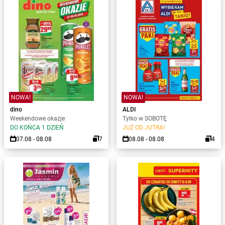
NOWA!
NOWA!
dino
ALDI
Weekendowe okazje
Tylko w SOBOTĘ
DO KOŃCA 1 DZIEŃ
JUŻ OD JUTRA!
07.08 - 08.08
7
08.08 - 08.08
4