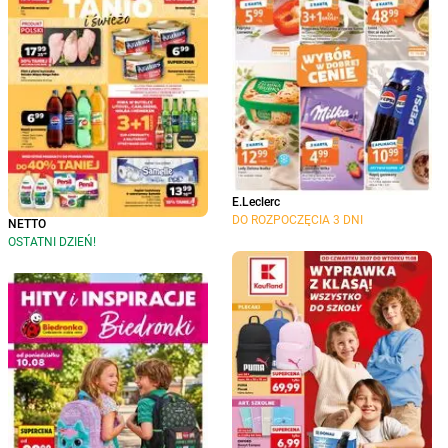
E.Leclerc
DO ROZPOCZĘCIA 3 DNI
NETTO
OSTATNI DZIEŃ!