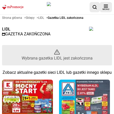
MENU
Gazetka promocyjna LIDL – Wyb
Strona główna
>
Sklepy
>
LIDL
>
Gazetka LIDL zakończona
LIDL
GAZETKA ZAKOŃCZONA
Wybrana gazetka LIDL jest zakończona
Zobacz aktualne gazetki sieci LIDL lub gazetki innego sklepu