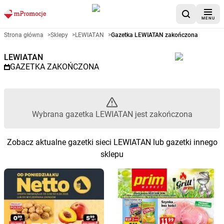
MENU
Gazetka promocyjna LEWIATAN
Strona główna
>
Sklepy
>
LEWIATAN
>
Gazetka LEWIATAN zakończona
LEWIATAN
GAZETKA ZAKOŃCZONA
Wybrana gazetka LEWIATAN jest zakończona
Zobacz aktualne gazetki sieci LEWIATAN lub gazetki innego
sklepu