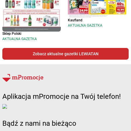
Kaufland
AKTUALNA GAZETKA
Sklep Polski
AKTUALNA GAZETKA
Zobacz aktualne gazetki LEWIATAN
Aplikacja mPromocje na Twój telefon!
Bądź z nami na bieżąco