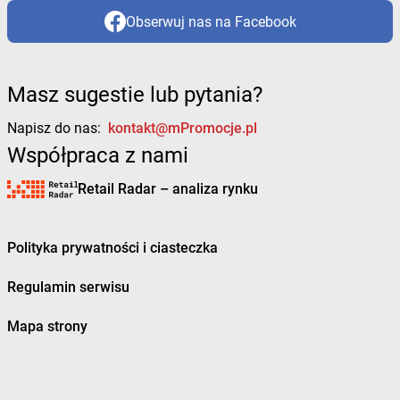
Obserwuj nas na Facebook
Masz sugestie lub pytania?
Napisz do nas:
kontakt@mPromocje.pl
Współpraca z nami
Retail Radar – analiza rynku
Polityka prywatności i ciasteczka
Regulamin serwisu
Mapa strony