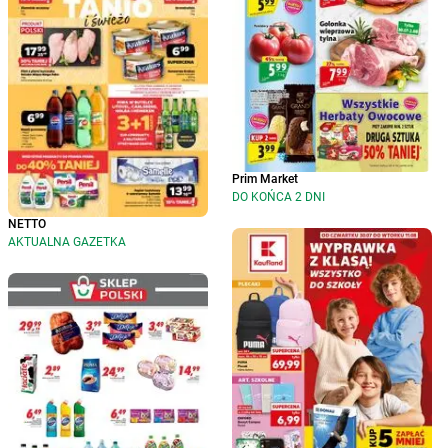
Prim Market
DO KOŃCA 2 DNI
NETTO
AKTUALNA GAZETKA