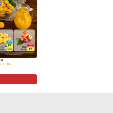
our
D JUTRA!