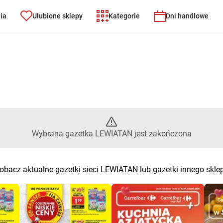
nia
Ulubione sklepy
Kategorie
Dni handlowe
 – Wybrana gazetka LEWIATAN 
Wybrana gazetka LEWIATAN jest zakończona
obacz aktualne gazetki sieci LEWIATAN lub gazetki innego skle