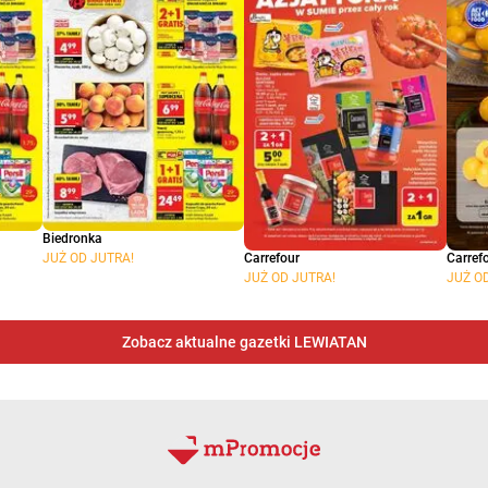
Biedronka
Carrefour
Carref
JUŻ OD JUTRA!
JUŻ OD JUTRA!
JUŻ O
Zobacz aktualne gazetki LEWIATAN