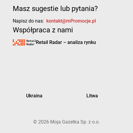
Masz sugestie lub pytania?
Napisz do nas:
kontakt@mPromocje.pl
Współpraca z nami
Retail Radar – analiza rynku
Ukraina
Litwa
©
2026
Moja Gazetka Sp. z o.o.