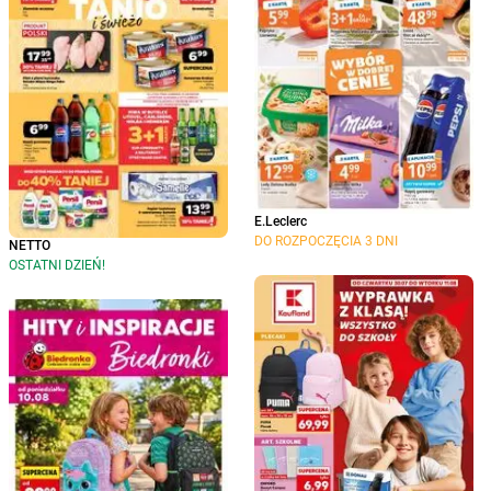
E.Leclerc
DO ROZPOCZĘCIA 3 DNI
NETTO
OSTATNI DZIEŃ!