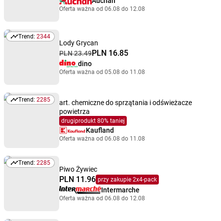
Auchan
Oferta ważna od 06.08 do 12.08
Trend:
2344
Trend: 2344
Lody Grycan
PLN 16.85
PLN 23.49
dino
Oferta ważna od 05.08 do 11.08
Trend:
2285
art. chemiczne do sprzątania i odświeżacze
Trend: 2285
powietrza
drugiprodukt 80% taniej
Kaufland
Oferta ważna od 06.08 do 11.08
Trend:
2285
Trend: 2285
Piwo Żywiec
PLN 11.96
przy zakupie 2x4-pack
Intermarche
Oferta ważna od 06.08 do 12.08