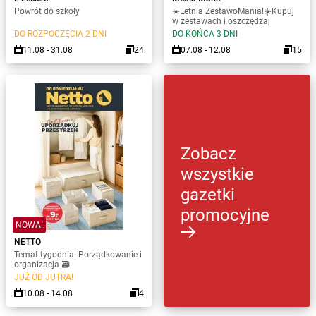
Powrót do szkoły
☀️Letnia ZestawoMania!☀️Kupuj
w zestawach i oszczędzaj
DO ROZPOCZĘCIA 2 DNI
DO KOŃCA 3 DNI
11.08 - 31.08
24
07.08 - 12.08
15
Zobacz
wszystkie
gazetki
promocyjne
NOWA!
NETTO
Temat tygodnia: Porządkowanie i
organizacja 🗃️
JUŻ OD JUTRA!
10.08 - 14.08
4