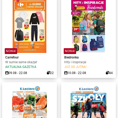
NOWA!
NOWA!
Carrefour
Biedronka
W sumie same okazje!
Hity i inspiracje
AKTUALNA GAZETKA
JUŻ OD JUTRA!
09.08 - 22.08
22
10.08 - 22.08
44