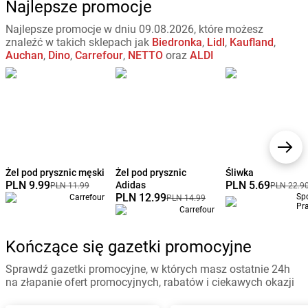
Najlepsze promocje
Najlepsze promocje w dniu 09.08.2026, które możesz
znaleźć w takich sklepach jak
Biedronka
,
Lidl
,
Kaufland
,
Auchan
,
Dino
,
Carrefour
,
NETTO
oraz
ALDI
Żel pod prysznic męski
Żel pod prysznic
Śliwka
PLN 9.99
PLN 5.69
Adidas
PLN 11.99
PLN 22.9
PLN 12.99
Sp
Carrefour
PLN 14.99
Pr
Carrefour
Kończące się gazetki promocyjne
Sprawdź gazetki promocyjne, w których masz ostatnie 24h
na złapanie ofert promocyjnych, rabatów i ciekawych okazji