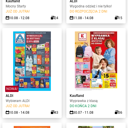
Kaufland
ALDI
Mocny Starty
Wygodna odzież i nie tylko!
JUŻ OD JUTRA!
DO ROZPOCZĘCIA 2 DNI
10.08 - 12.08
24
11.08 - 14.08
15
NOWA!
ALDI
Kaufland
Wybieram ALDI
Wyprawka z klasą
JUŻ OD JUTRA!
DO KOŃCA 2 DNI
10.08 - 14.08
43
30.07 - 11.08
36