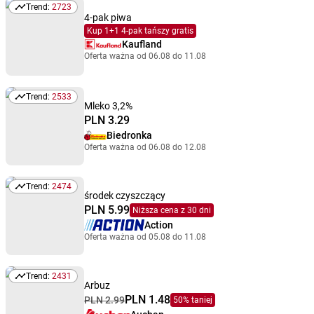
Trend:
2723
Trend: 2723
4-pak piwa
Kup 1+1 4-pak tańszy gratis
Kaufland
Oferta ważna od 06.08 do 11.08
Trend:
2533
Trend: 2533
Mleko 3,2%
PLN 3.29
Biedronka
Oferta ważna od 06.08 do 12.08
Trend:
2474
Trend: 2474
środek czyszczący
PLN 5.99
Niższa cena z 30 dni
Action
Oferta ważna od 05.08 do 11.08
Trend:
2431
Trend: 2431
Arbuz
PLN 1.48
PLN 2.99
50% taniej