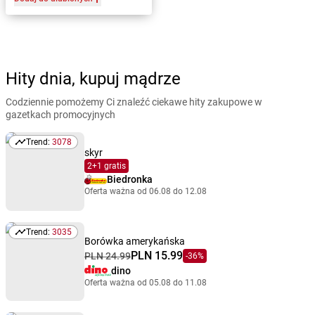
Hity dnia, kupuj mądrze
Codziennie pomożemy Ci znaleźć ciekawe hity zakupowe w
gazetkach promocyjnych
Trend:
3078
Trend: 3078
skyr
2+1 gratis
Biedronka
Oferta ważna od 06.08 do 12.08
Trend:
3035
Trend: 3035
Borówka amerykańska
PLN 15.99
PLN 24.99
-36%
dino
Oferta ważna od 05.08 do 11.08