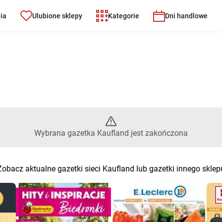
nia
Ulubione sklepy
Kategorie
Dni handlowe
 Wybrana gazetka Kaufland jes
Wybrana gazetka Kaufland jest zakończona
Zobacz aktualne gazetki sieci Kaufland lub gazetki innego sklep