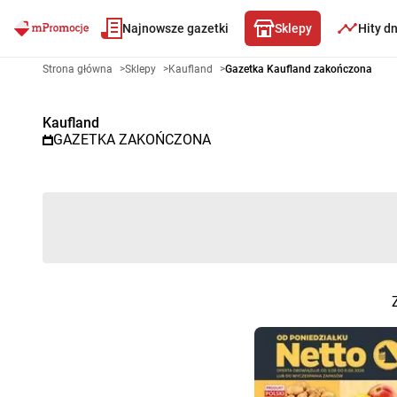
Najnowsze gazetki
Sklepy
Hity d
Gazetka promocyjna Kaufland –
Strona główna
>
Sklepy
>
Kaufland
>
Gazetka Kaufland zakończona
Kaufland
GAZETKA ZAKOŃCZONA