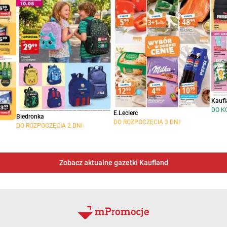
Kaufl
DO K
E.Leclerc
Biedronka
DO ROZPOCZĘCIA 3 DNI
DO ROZPOCZĘCIA 2 DNI
Zobacz aktualne gazetki Kaufland