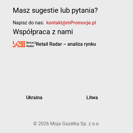
Masz sugestie lub pytania?
Napisz do nas:
kontakt@mPromocje.pl
Współpraca z nami
Retail Radar – analiza rynku
Ukraina
Litwa
©
2026
Moja Gazetka Sp. z o.o.