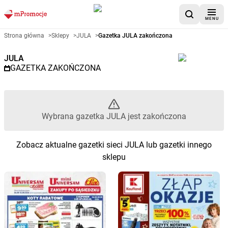
MENU
Gazetka promocyjna JULA – Wy
Strona główna
>
Sklepy
>
JULA
>
Gazetka JULA zakończona
JULA
GAZETKA ZAKOŃCZONA
Wybrana gazetka JULA jest zakończona
Zobacz aktualne gazetki sieci JULA lub gazetki innego
sklepu