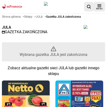
MENU
Gazetka promocyjna JULA – Wy
Strona główna
>
Sklepy
>
JULA
>
Gazetka JULA zakończona
JULA
GAZETKA ZAKOŃCZONA
Wybrana gazetka JULA jest zakończona
Zobacz aktualne gazetki sieci JULA lub gazetki innego
sklepu