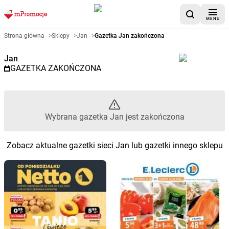
MENU
Gazetka promocyjna Jan – Wyb
Strona główna
>
Sklepy
>
Jan
>
Gazetka Jan zakończona
Jan
GAZETKA ZAKOŃCZONA
Wybrana gazetka Jan jest zakończona
Zobacz aktualne gazetki sieci Jan lub gazetki innego sklepu