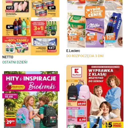
E.Leclerc
DO ROZPOCZĘCIA 3 DNI
NETTO
OSTATNI DZIEŃ!