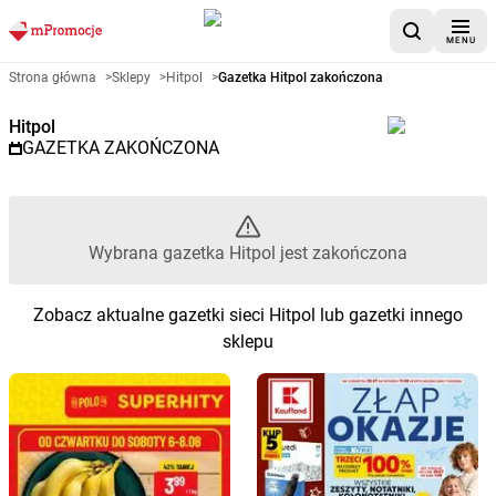
MENU
Gazetka promocyjna Hitpol – W
Strona główna
>
Sklepy
>
Hitpol
>
Gazetka Hitpol zakończona
Hitpol
GAZETKA ZAKOŃCZONA
Wybrana gazetka Hitpol jest zakończona
Zobacz aktualne gazetki sieci Hitpol lub gazetki innego
sklepu