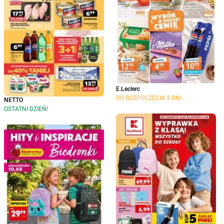
E.Leclerc
DO ROZPOCZĘCIA 3 DNI
NETTO
OSTATNI DZIEŃ!