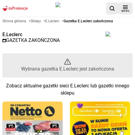
MENU
Gazetka promocyjna E.Leclerc 
Strona główna
>
Sklepy
>
E.Leclerc
>
Gazetka E.Leclerc zakończona
E.Leclerc
GAZETKA ZAKOŃCZONA
Wybrana gazetka E.Leclerc jest zakończona
Zobacz aktualne gazetki sieci E.Leclerc lub gazetki innego
sklepu