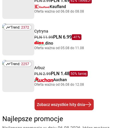
PLN 1.49
PLN 3.99
62% TANIEJ!
Kaufland
Oferta ważna od 06.08 do 08.08
Trend:
2372
Trend: 2372
Cytryna
PLN 6.99
PLN 11.99
-41%
dino
Oferta ważna od 05.08 do 11.08
Trend:
2257
Trend: 2257
Arbuz
PLN 1.48
PLN 2.99
50% taniej
Auchan
Oferta ważna od 06.08 do 12.08
Zobacz wszystkie hity dnia
Najlepsze promocje