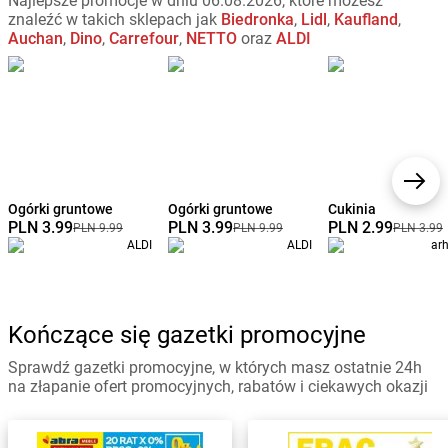
Najlepsze promocje w dniu 06.08.2026, które możesz
znaleźć w takich sklepach jak
Biedronka
,
Lidl
,
Kaufland
,
Auchan
,
Dino
,
Carrefour
,
NETTO
oraz
ALDI
Ogórki gruntowe
Ogórki gruntowe
Cukinia
PLN 3.99
PLN 3.99
PLN 2.99
PLN 9.99
PLN 9.99
PLN 3.99
ALDI
ALDI
ar
Kończące się gazetki promocyjne
Sprawdź gazetki promocyjne, w których masz ostatnie 24h
na złapanie ofert promocyjnych, rabatów i ciekawych okazji