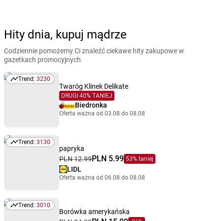
Hity dnia, kupuj mądrze
Codziennie pomożemy Ci znaleźć ciekawe hity zakupowe w
gazetkach promocyjnych
Trend:
3230
Trend: 3230
Twaróg Klinek Delikate
DRUGI 40% TANIEJ
Biedronka
Oferta ważna od 03.08 do 08.08
Trend:
3130
Trend: 3130
papryka
PLN 5.99
PLN 12.99
53% taniej
LIDL
Oferta ważna od 06.08 do 08.08
Trend:
3010
Trend: 3010
Borówka amerykańska