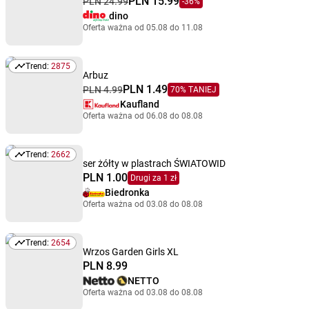
PLN 15.99
PLN 24.99
-36%
dino
Oferta ważna od 05.08 do 11.08
Trend:
2875
Trend: 2875
Arbuz
PLN 1.49
PLN 4.99
70% TANIEJ
Kaufland
Oferta ważna od 06.08 do 08.08
Trend:
2662
Trend: 2662
ser żółty w plastrach ŚWIATOWID
PLN 1.00
Drugi za 1 zł
Biedronka
Oferta ważna od 03.08 do 08.08
Trend:
2654
Trend: 2654
Wrzos Garden Girls XL
PLN 8.99
NETTO
Oferta ważna od 03.08 do 08.08