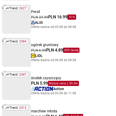
Trend:
2627
Trend: 2627
Persil
PLN 16.99
PLN 34.99
-51%
ALDI
Oferta ważna od 05.08 do 08.08
Trend:
2584
Trend: 2584
ogórek gruntowy
PLN 4.89
PLN 6.99
30% taniej
LIDL
Oferta ważna od 06.08 do 08.08
Trend:
2447
Trend: 2447
środek czyszczący
PLN 5.99
Niższa cena z 30 dni
Action
Oferta ważna od 05.08 do 11.08
Trend:
2413
Trend: 2413
marchew młoda