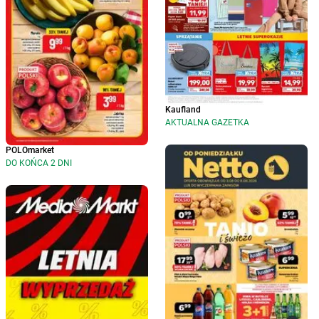
Kaufland
AKTUALNA GAZETKA
POLOmarket
DO KOŃCA 2 DNI