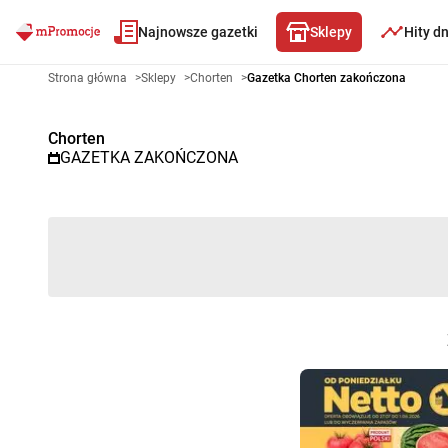
Najnowsze gazetki
Sklepy
Hity d
Gazetka promocyjna Chorten –
Strona główna
>
Sklepy
>
Chorten
>
Gazetka Chorten zakończona
Chorten
GAZETKA ZAKOŃCZONA