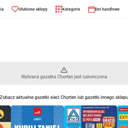
nia
Ulubione sklepy
Kategorie
Dni handlowe
 Wybrana gazetka Chorten jest
Wybrana gazetka Chorten jest zakończona
Zobacz aktualne gazetki sieci Chorten lub gazetki innego sklep