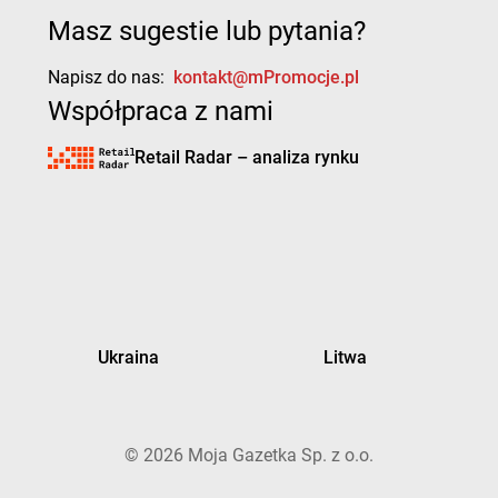
Masz sugestie lub pytania?
Napisz do nas:
kontakt@mPromocje.pl
Współpraca z nami
Retail Radar – analiza rynku
Ukraina
Litwa
©
2026
Moja Gazetka Sp. z o.o.