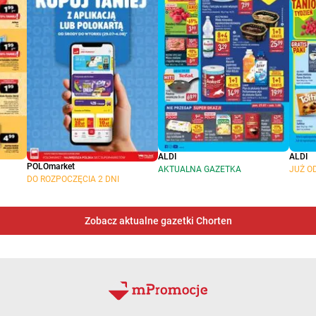
ALDI
ALDI
POLOmarket
AKTUALNA GAZETKA
JUŻ O
DO ROZPOCZĘCIA 2 DNI
Zobacz aktualne gazetki Chorten