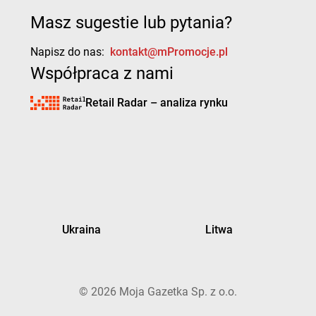
Masz sugestie lub pytania?
Napisz do nas:
kontakt@mPromocje.pl
Współpraca z nami
Retail Radar – analiza rynku
Ukraina
Litwa
©
2026
Moja Gazetka Sp. z o.o.