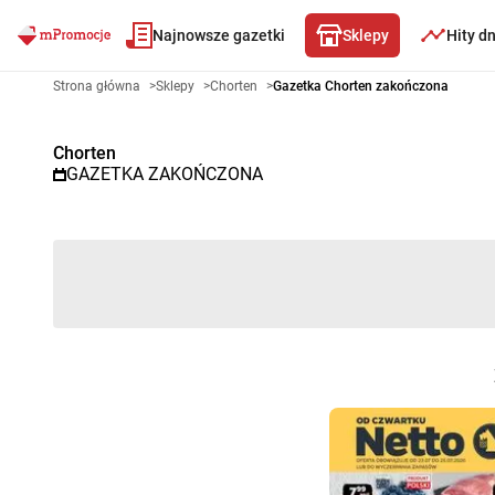
Najnowsze gazetki
Sklepy
Hity d
Gazetka promocyjna Chorten –
Strona główna
>
Sklepy
>
Chorten
>
Gazetka Chorten zakończona
Chorten
GAZETKA ZAKOŃCZONA