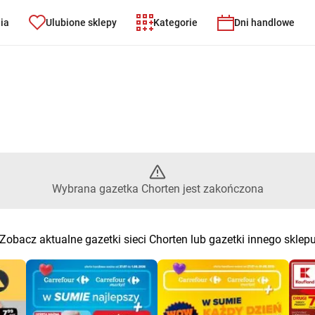
nia
Ulubione sklepy
Kategorie
Dni handlowe
 Wybrana gazetka Chorten jest
Wybrana gazetka Chorten jest zakończona
Zobacz aktualne gazetki sieci Chorten lub gazetki innego sklep