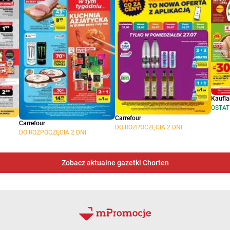
Kaufl
OSTAT
Carrefour
Carrefour
DO ROZPOCZĘCIA 2 DNI
DO ROZPOCZĘCIA 2 DNI
Zobacz aktualne gazetki Chorten