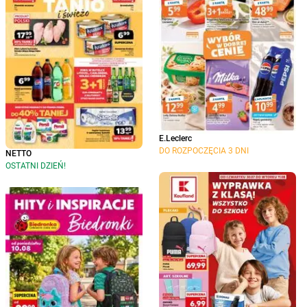
E.Leclerc
DO ROZPOCZĘCIA 3 DNI
NETTO
OSTATNI DZIEŃ!