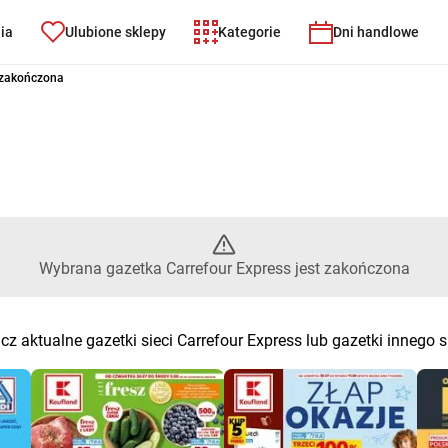
nia
Ulubione sklepy
Kategorie
Dni handlowe
Express – Wybrana gazetka Car
 zakończona
Wybrana gazetka Carrefour Express jest zakończona
z aktualne gazetki sieci Carrefour Express lub gazetki innego 