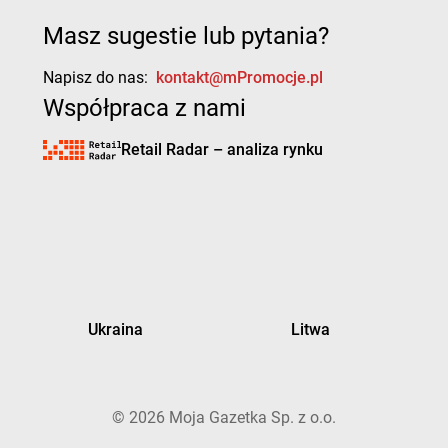
Masz sugestie lub pytania?
Napisz do nas:
kontakt@mPromocje.pl
Współpraca z nami
Retail Radar – analiza rynku
Ukraina
Litwa
©
2026
Moja Gazetka Sp. z o.o.