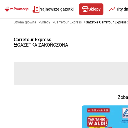
Najnowsze gazetki
Sklepy
Hity d
Gazetka promocyjna Carrefour 
Strona główna
>
Sklepy
>
Carrefour Express
>
Gazetka Carrefour Express
Carrefour Express
GAZETKA ZAKOŃCZONA
Zobac