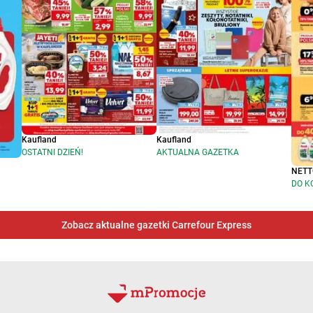
Kaufland
Kaufland
OSTATNI DZIEŃ!
AKTUALNA GAZETKA
NETT
DO K
Zobacz aktualne gazetki Carrefour Express