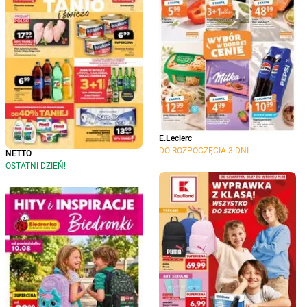
E.Leclerc
DO ROZPOCZĘCIA 3 DNI
NETTO
OSTATNI DZIEŃ!