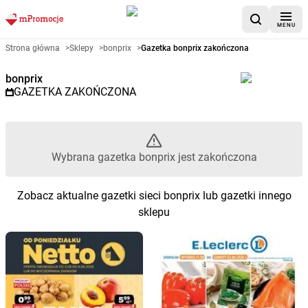
MENU
Gazetka promocyjna bonprix – 
Strona główna
>
Sklepy
>
bonprix
>
Gazetka bonprix zakończona
bonprix
GAZETKA ZAKOŃCZONA
Wybrana gazetka bonprix jest zakończona
Zobacz aktualne gazetki sieci bonprix lub gazetki innego
sklepu