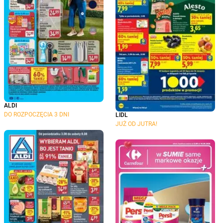
ALDI
DO ROZPOCZĘCIA 3 DNI
LIDL
JUŻ OD JUTRA!