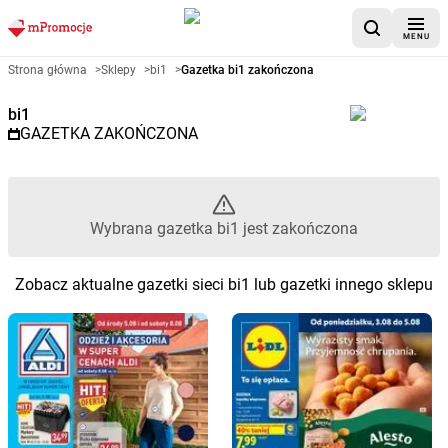
MENU
Gazetka promocyjna bi1 – Wybr
Strona główna
>
Sklepy
>
bi1
>
Gazetka bi1 zakończona
bi1
GAZETKA ZAKOŃCZONA
Wybrana gazetka bi1 jest zakończona
Zobacz aktualne gazetki sieci bi1 lub gazetki innego sklepu