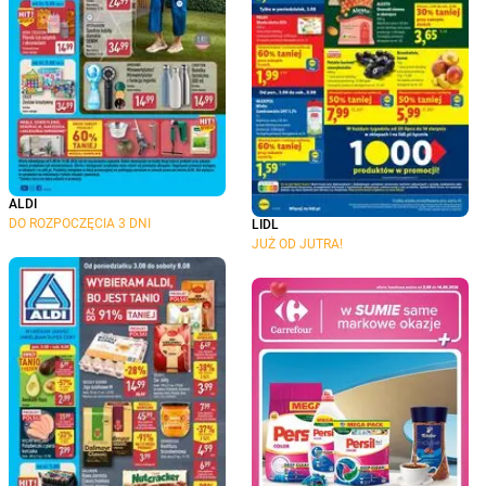
ALDI
DO ROZPOCZĘCIA 3 DNI
LIDL
JUŻ OD JUTRA!