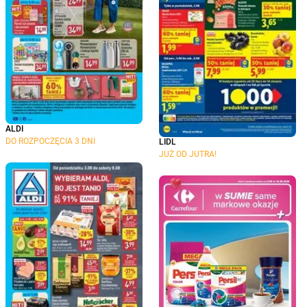
ALDI
DO ROZPOCZĘCIA 3 DNI
LIDL
JUŻ OD JUTRA!