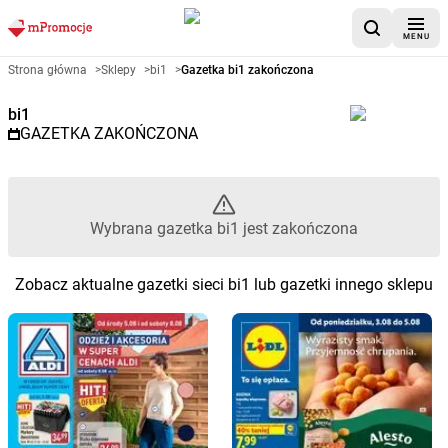
MENU
Gazetka promocyjna bi1 – Wybr
Strona główna
>
Sklepy
>
bi1
>
Gazetka bi1 zakończona
bi1
GAZETKA ZAKOŃCZONA
Wybrana gazetka bi1 jest zakończona
Zobacz aktualne gazetki sieci bi1 lub gazetki innego sklepu