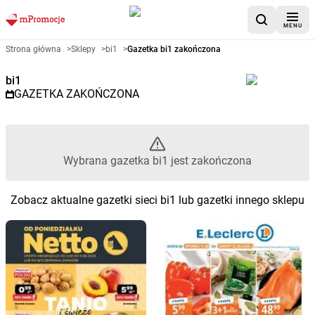
MENU
Gazetka promocyjna bi1 – Wybr
Strona główna
>
Sklepy
>
bi1
>
Gazetka bi1 zakończona
bi1
GAZETKA ZAKOŃCZONA
Wybrana gazetka bi1 jest zakończona
Zobacz aktualne gazetki sieci bi1 lub gazetki innego sklepu