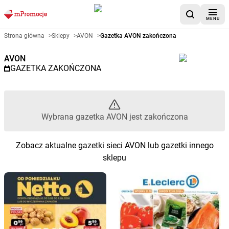
MENU
Gazetka promocyjna AVON – W
Strona główna
>
Sklepy
>
AVON
>
Gazetka AVON zakończona
AVON
GAZETKA ZAKOŃCZONA
Wybrana gazetka AVON jest zakończona
Zobacz aktualne gazetki sieci AVON lub gazetki innego
sklepu