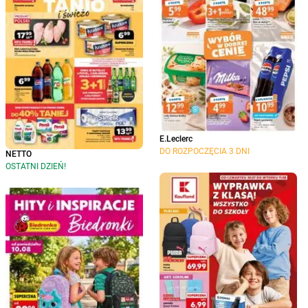
E.Leclerc
DO ROZPOCZĘCIA 3 DNI
NETTO
OSTATNI DZIEŃ!