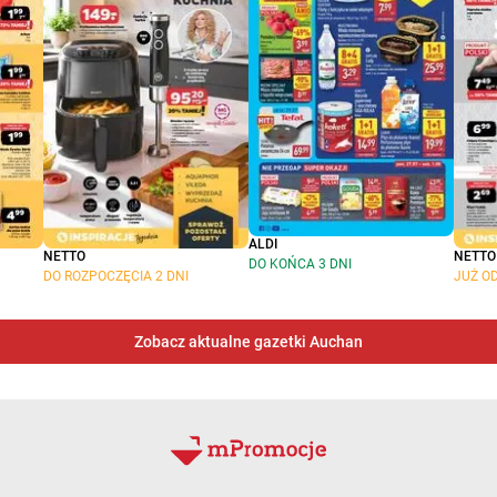
ALDI
NETTO
NETTO
DO KOŃCA 3 DNI
DO ROZPOCZĘCIA 2 DNI
JUŻ OD
Zobacz aktualne gazetki Auchan