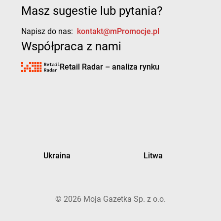
Masz sugestie lub pytania?
Napisz do nas:
kontakt@mPromocje.pl
Współpraca z nami
Retail Radar – analiza rynku
Ukraina
Litwa
©
2026
Moja Gazetka Sp. z o.o.