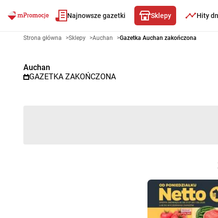
Najnowsze gazetki
Sklepy
Hity d
Gazetka promocyjna Auchan – 
Strona główna
>
Sklepy
>
Auchan
>
Gazetka Auchan zakończona
Auchan
GAZETKA ZAKOŃCZONA