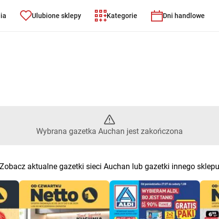
nia
Ulubione sklepy
Kategorie
Dni handlowe
Wybrana gazetka Auchan jest 
Wybrana gazetka Auchan jest zakończona
Zobacz aktualne gazetki sieci Auchan lub gazetki innego sklep