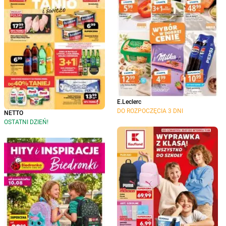
E.Leclerc
DO ROZPOCZĘCIA 3 DNI
NETTO
OSTATNI DZIEŃ!