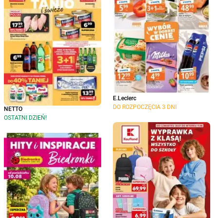
E.Leclerc
DO ROZPOCZĘCIA 3 DNI
NETTO
OSTATNI DZIEŃ!