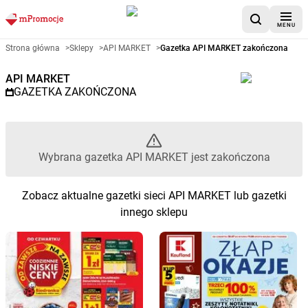
MENU
Gazetka promocyjna API MARK
Strona główna
>
Sklepy
>
API MARKET
>
Gazetka API MARKET zakończona
API MARKET
GAZETKA ZAKOŃCZONA
Wybrana gazetka API MARKET jest zakończona
Zobacz aktualne gazetki sieci API MARKET lub gazetki
innego sklepu