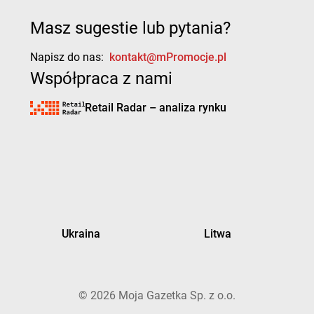
Masz sugestie lub pytania?
Napisz do nas:
kontakt@mPromocje.pl
Współpraca z nami
Retail Radar – analiza rynku
Ukraina
Litwa
©
2026
Moja Gazetka Sp. z o.o.