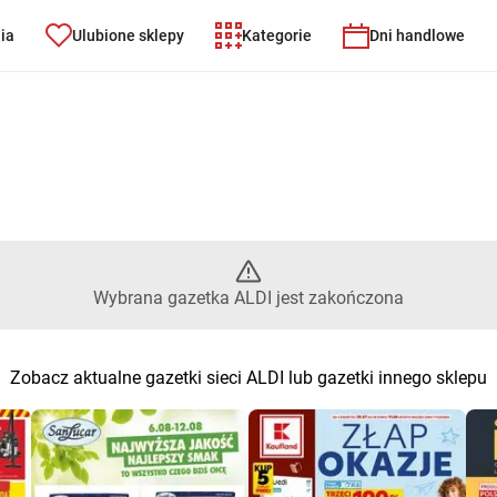
nia
Ulubione sklepy
Kategorie
Dni handlowe
brana gazetka ALDI jest zakoń
Wybrana gazetka ALDI jest zakończona
Zobacz aktualne gazetki sieci ALDI lub gazetki innego sklepu