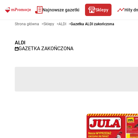
Najnowsze gazetki
Sklepy
Hity d
Gazetka promocyjna ALDI – Wy
Strona główna
>
Sklepy
>
ALDI
>
Gazetka ALDI zakończona
ALDI
GAZETKA ZAKOŃCZONA